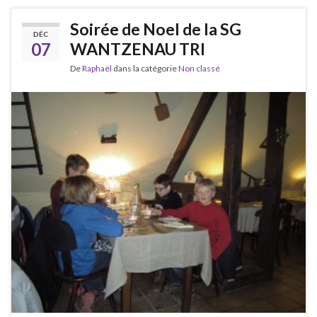
Soirée de Noel de la SG
DÉC
07
WANTZENAU TRI
De
Raphaël
dans la catégorie
Non classé