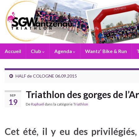
Accueil
Club
Agenda
Wantz’ Bike & Run
T
HALF de COLOGNE 06.09.2015
Triathlon des gorges de l’
SEP
19
De
Raphaël
dans la catégorie
Triathlon
Cet été, il y eu des privilégi