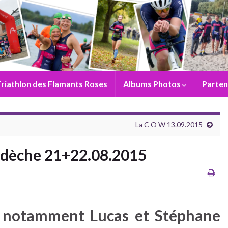
riathlon des Flamants Roses
Albums Photos
Parten
La C O W 13.09.2015
Ardèche 21+22.08.2015
és, notamment Lucas et Stéphane