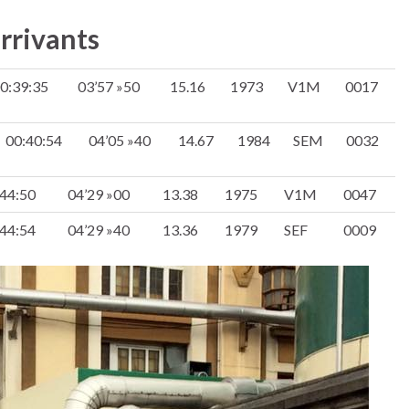
arrivants
0:39:35
03’57 »50
15.16
1973
V1M
0017
00:40:54
04’05 »40
14.67
1984
SEM
0032
:44:50
04’29 »00
13.38
1975
V1M
0047
:44:54
04’29 »40
13.36
1979
SEF
0009