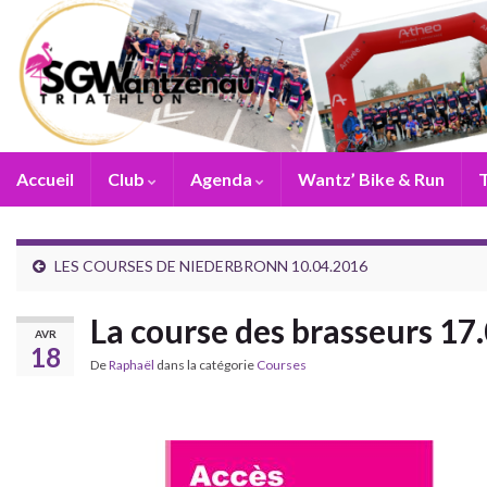
Accueil
Club
Agenda
Wantz’ Bike & Run
T
LES COURSES DE NIEDERBRONN 10.04.2016
La course des brasseurs 17
AVR
18
De
Raphaël
dans la catégorie
Courses