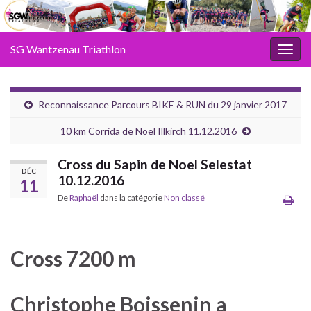
SG Wantzenau Triathlon
Toggl
Reconnaissance Parcours BIKE & RUN du 29 janvier 2017
10 km Corrida de Noel Illkirch 11.12.2016
Cross du Sapin de Noel Selestat
DÉC
10.12.2016
11
De
Raphaël
dans la catégorie
Non classé
Cross 7200 m
Christophe Boissenin a