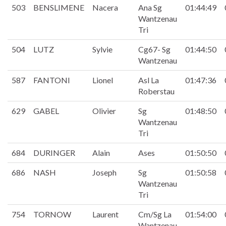
503
BENSLIMENE
Nacera
Ana Sg
01:44:49
Wantzenau
Tri
504
LUTZ
Sylvie
Cg67- Sg
01:44:50
Wantzenau
587
FANTONI
Lionel
Asl La
01:47:36
Roberstau
629
GABEL
Olivier
Sg
01:48:50
Wantzenau
Tri
684
DURINGER
Alain
Ases
01:50:50
686
NASH
Joseph
Sg
01:50:58
Wantzenau
Tri
754
TORNOW
Laurent
Cm/Sg La
01:54:00
Wantzenau