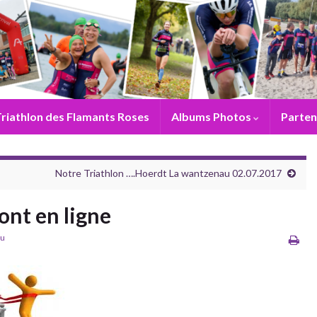
riathlon des Flamants Roses
Albums Photos
Parten
Notre Triathlon ….Hoerdt La wantzenau 02.07.2017
sont en ligne
au