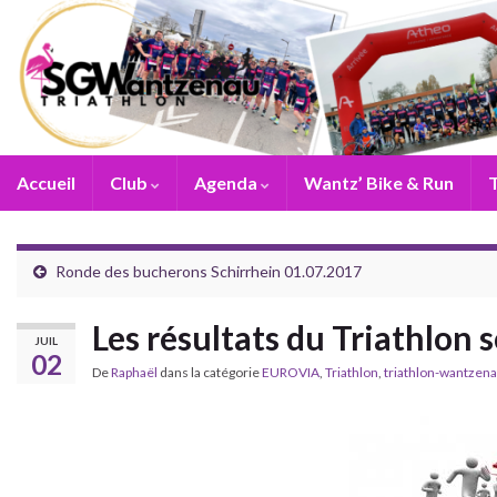
Accueil
Club
Agenda
Wantz’ Bike & Run
T
Ronde des bucherons Schirrhein 01.07.2017
Les résultats du Triathlon 
JUIL
02
De
Raphaël
dans la catégorie
EUROVIA
,
Triathlon
,
triathlon-wantzen