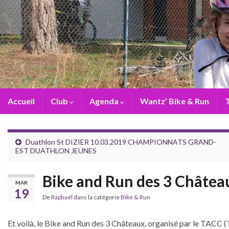
Accueil
Club
Agenda
Wantz’ Bike & Run
T
Duathlon St DIZIER 10.03.2019 CHAMPIONNATS GRAND-
EST DUATHLON JEUNES
Bike and Run des 3 Châtea
MAR
19
De
Raphaël
dans la catégorie
Bike & Run
Et voilà, le Bike and Run des 3 Châteaux, organisé par le TACC (