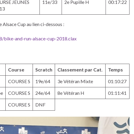
URSE JEUNES
11e/33
2e Pupille H
00:17:22
13
e Alsace Cup au lien ci-dessous :
18/bike-and-run-alsace-cup-2018.clax
Course
Scratch
Classement par Cat.
Temps
COURSE S
19e/64
3e Vétéran Mixte
01:10:27
pe
COURSE S
24e/64
8e Vétéran H
01:11:41
COURSE S
DNF