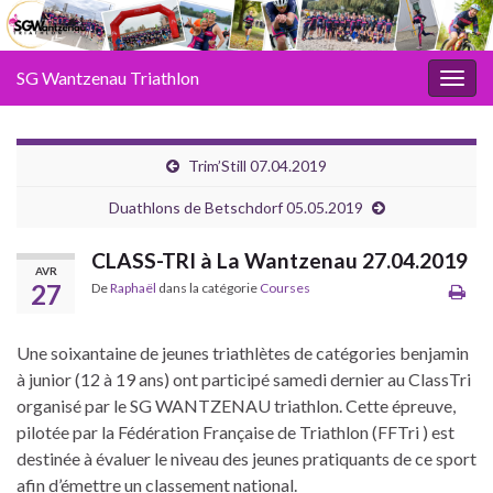
SG Wantzenau Triathlon
Toggl
Trim’Still 07.04.2019
Duathlons de Betschdorf 05.05.2019
CLASS-TRI à La Wantzenau 27.04.2019
AVR
27
De
Raphaël
dans la catégorie
Courses
Une soixantaine de jeunes triathlètes de catégories benjamin
à junior (12 à 19 ans) ont participé samedi dernier au ClassTri
organisé par le SG WANTZENAU triathlon. Cette épreuve,
pilotée par la Fédération Française de Triathlon (FFTri ) est
destinée à évaluer le niveau des jeunes pratiquants de ce sport
afin d’émettre un classement national.