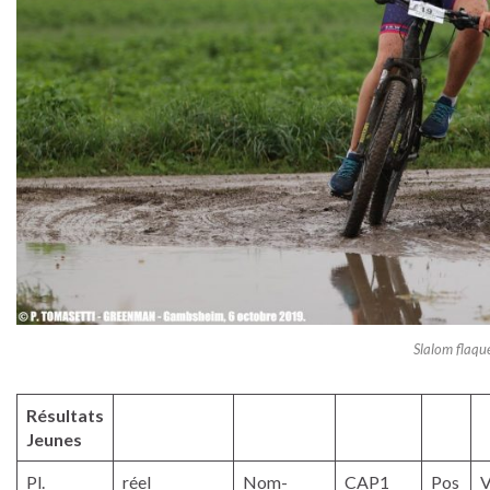
Slalom flaqu
Résultats
Jeunes
Pl.
réel
Nom-
CAP1
Pos
V