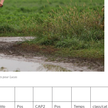
es pour Lucas
élo
Pos
CAP2
Pos
Temps
class/cat