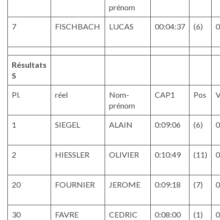
prénom
7
FISCHBACH
LUCAS
00:04:37
(6)
0
Résultats
S
Pl.
réel
Nom-
CAP1
Pos
V
prénom
1
SIEGEL
ALAIN
0:09:06
(6)
0
2
HIESSLER
OLIVIER
0:10:49
(11)
0
20
FOURNIER
JEROME
0:09:18
(7)
0
30
FAVRE
CEDRIC
0:08:00
(1)
0