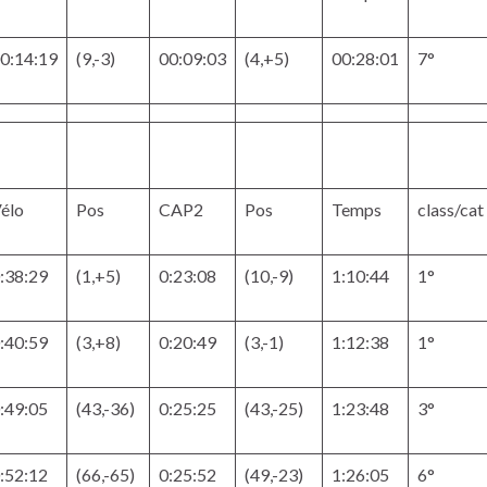
0:14:19
(9,-3)
00:09:03
(4,+5)
00:28:01
7°
élo
Pos
CAP2
Pos
Temps
class/cat
:38:29
(1,+5)
0:23:08
(10,-9)
1:10:44
1°
:40:59
(3,+8)
0:20:49
(3,-1)
1:12:38
1°
:49:05
(43,-36)
0:25:25
(43,-25)
1:23:48
3°
:52:12
(66,-65)
0:25:52
(49,-23)
1:26:05
6°