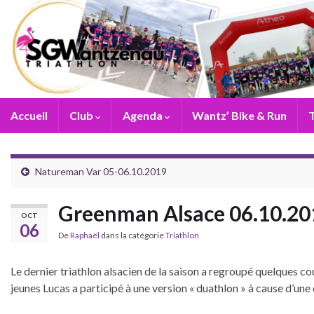
Accueil
Club
Agenda
Wantz’ Bike & Run
T
Natureman Var 05-06.10.2019
Greenman Alsace 06.10.20
OCT
06
De
Raphaël
dans la catégorie
Triathlon
Le dernier triathlon alsacien de la saison a regroupé quelques co
jeunes Lucas a participé à une version « duathlon » à cause d’une 