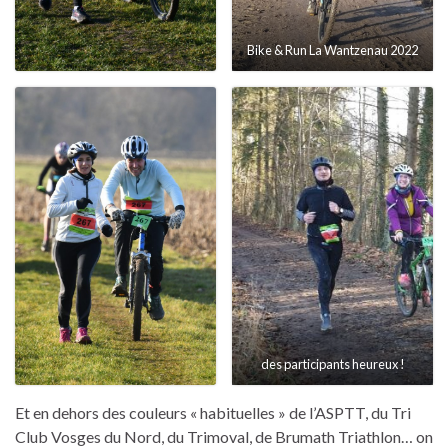
Bike & Run La Wantzenau 2022
des participants heureux !
Et en dehors des couleurs « habituelles » de l’ASPTT, du Tri
Club Vosges du Nord, du Trimoval, de Brumath Triathlon… on