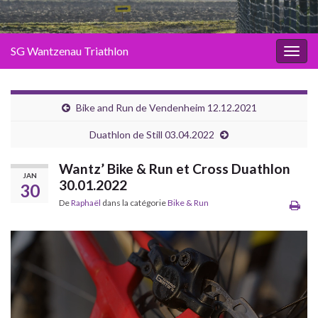
SG Wantzenau Triathlon
Toggl
Bike and Run de Vendenheim 12.12.2021
Duathlon de Still 03.04.2022
Wantz’ Bike & Run et Cross Duathlon
JAN
30.01.2022
30
De
Raphaël
dans la catégorie
Bike & Run