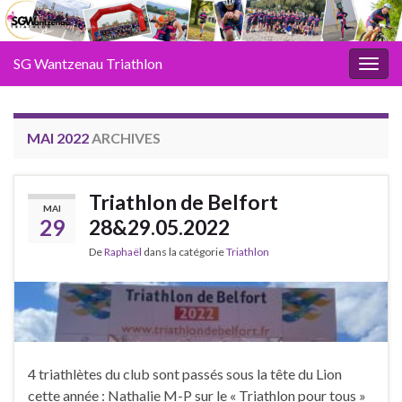
SG Wantzenau Triathlon
Toggl
MAI 2022
ARCHIVES
Triathlon de Belfort
MAI
29
28&29.05.2022
De
Raphaël
dans la catégorie
Triathlon
4 triathlètes du club sont passés sous la tête du Lion
cette année : Nathalie M-P sur le « Triathlon pour tous »