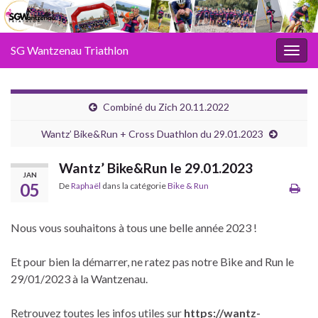
SG Wantzenau Triathlon
Toggl
Combiné du Zich 20.11.2022
Wantz’ Bike&Run + Cross Duathlon du 29.01.2023
Wantz’ Bike&Run le 29.01.2023
JAN
05
De
Raphaël
dans la catégorie
Bike & Run
Nous vous souhaitons à tous une belle année 2023 !
Et pour bien la démarrer, ne ratez pas notre Bike and Run le
29/01/2023 à la Wantzenau.
Retrouvez toutes les infos utiles sur
https://wantz-