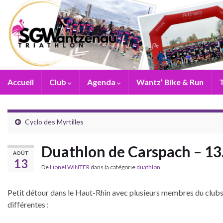
Accueil
Club
Agenda
Wantz’ Bike & Run
T
Cyclo des Myrtilles
Duathlon de Carspach – 13
AOÛT
13
De
Lionel WINTER
dans la catégorie
duathlon
Petit détour dans le Haut-Rhin avec plusieurs membres du clubs
différentes :