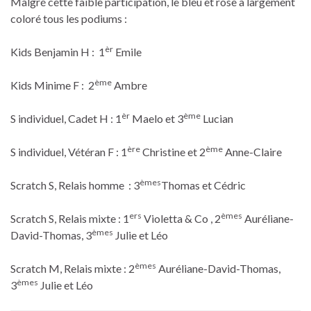
Malgré cette faible participation, le bleu et rose a largement
coloré tous les podiums :
èr
Kids Benjamin H : 1
Emile
ème
Kids Minime F : 2
Ambre
èr
ème
S individuel, Cadet H : 1
Maelo et 3
Lucian
ère
ème
S individuel, Vétéran F : 1
Christine et 2
Anne-Claire
èmes
Scratch S, Relais homme : 3
Thomas et Cédric
ers
èmes
Scratch S, Relais mixte : 1
Violetta & Co , 2
Auréliane-
èmes
David-Thomas, 3
Julie et Léo
èmes
Scratch M, Relais mixte : 2
Auréliane-David-Thomas,
èmes
3
Julie et Léo