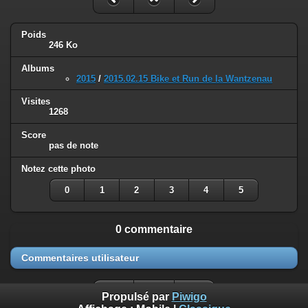
Poids
246 Ko
Albums
2015
/
2015.02.15 Bike et Run de la Wantzenau
Visites
1268
Score
pas de note
Notez cette photo
0
1
2
3
4
5
0 commentaire
Commentaires utilisateur
Propulsé par
Piwigo