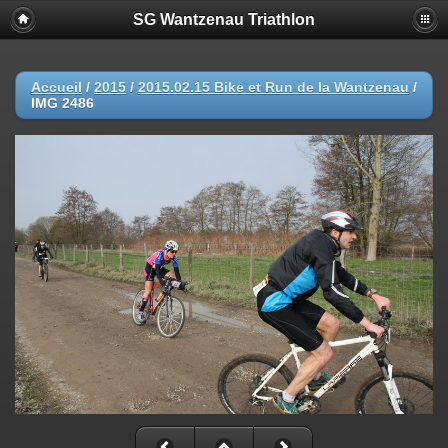
SG Wantzenau Triathlon
Accueil
/
2015
/
2015.02.15 Bike et Run de la Wantzenau
/
IMG 2486