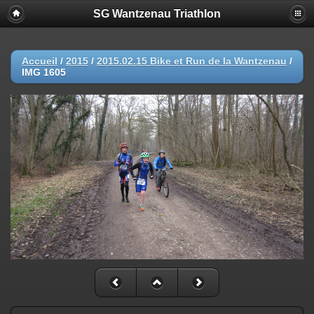
SG Wantzenau Triathlon
Accueil
/
2015
/
2015.02.15 Bike et Run de la Wantzenau
/
IMG 1605