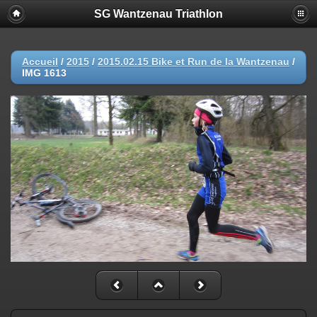
SG Wantzenau Triathlon
Accueil
/
2015
/
2015.02.15 Bike et Run de la Wantzenau
/
IMG 1613