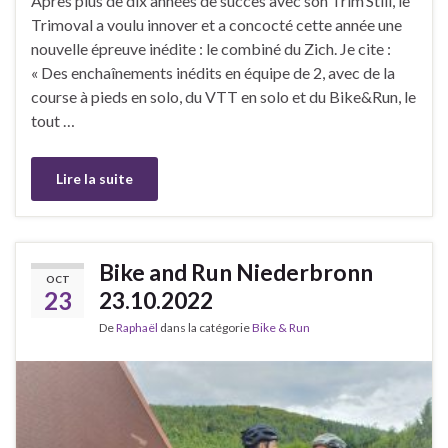
Après plus de dix années de succès avec son Trim’Still, le
Trimoval a voulu innover et a concocté cette année une
nouvelle épreuve inédite : le combiné du Zich. Je cite :
« Des enchaînements inédits en équipe de 2, avec de la
course à pieds en solo, du VTT en solo et du Bike&Run, le
tout …
Lire la suite
Bike and Run Niederbronn
OCT
23
23.10.2022
De
Raphaël
dans la catégorie
Bike & Run