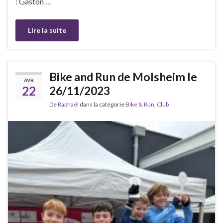
: Gaston …
Lire la suite
Bike and Run de Molsheim le
AVR
22
26/11/2023
De
Raphaël
dans la catégorie
Bike & Run
,
Club