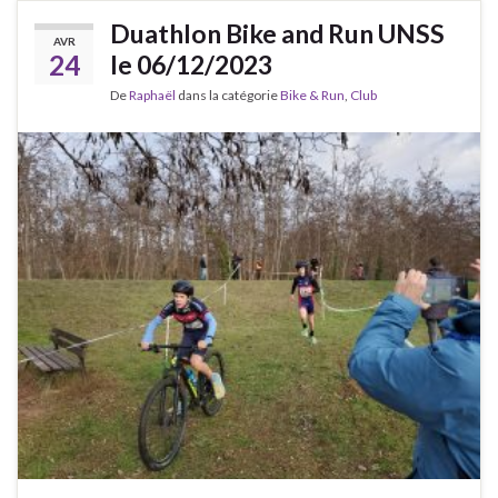
Duathlon Bike and Run UNSS
AVR
24
le 06/12/2023
De
Raphaël
dans la catégorie
Bike & Run
,
Club