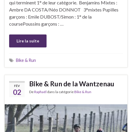
qui terminent 1° de leur catégorie. Benjamins Mixtes :
Ambre DA COSTA/Néo DONNOT 3°mixtes Pupilles
garçons : Emile DUBOST/Simon : 1° de la
coursePoussins garçons : …
Lire la suite
Bike & Run
Bike & Run de la Wantzenau
FÉV
02
De
Raphaël
dans la catégorie
Bike & Run