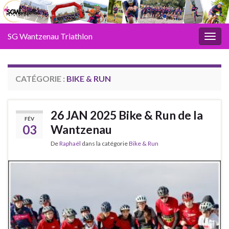
SG Wantzenau Triathlon
Toggl
CATÉGORIE :
BIKE & RUN
26 JAN 2025 Bike & Run de la
FÉV
03
Wantzenau
De
Raphaël
dans la catégorie
Bike & Run