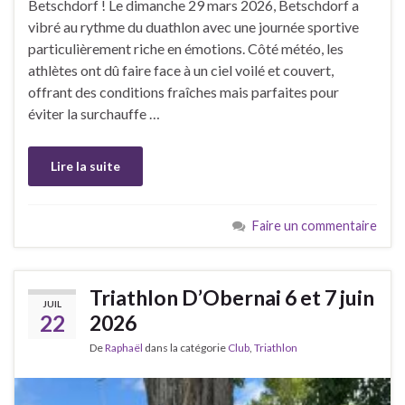
Betschdorf ! Le dimanche 29 mars 2026, Betschdorf a
vibré au rythme du duathlon avec une journée sportive
particulièrement riche en émotions. Côté météo, les
athlètes ont dû faire face à un ciel voilé et couvert,
offrant des conditions fraîches mais parfaites pour
éviter la surchauffe …
Lire la suite
Faire un commentaire
Triathlon D’Obernai 6 et 7 juin
JUIL
22
2026
De
Raphaël
dans la catégorie
Club
,
Triathlon