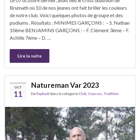
Le 07 octobre dernier, avait lieu le cross duathlon de
Brumath où 10 de nos jeunes ont fait briller les couleurs
de notre club. Voici quelques photos de groupe et des
podiums . Résultats : MINIMES GARÇONS : – S. Nathan
10ème BENJAMINS GARÇONS : – F. Clément 3ème – F.
Achille 7ème – D. …
Lire la suite
Natureman Var 2023
OCT
11
De
Raphaël
dans la catégorie
Club
,
Courses
,
Triathlon