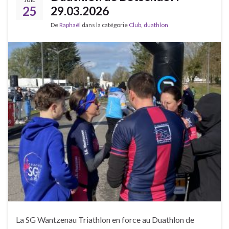
25
29.03.2026
De
Raphaël
dans la catégorie
Club
,
duathlon
La SG Wantzenau Triathlon en force au Duathlon de