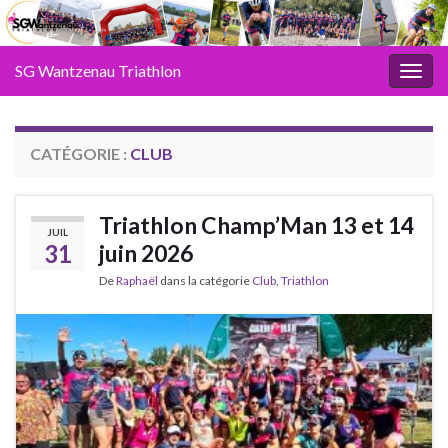
SG Wantzenau Triathlon
Toggl
CATÉGORIE :
CLUB
Triathlon Champ’Man 13 et 14
JUIL
31
juin 2026
De
Raphaël
dans la catégorie
Club
,
Triathlon