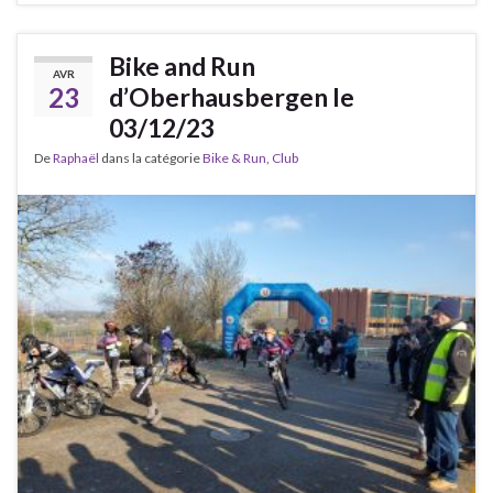
Bike and Run
AVR
23
d’Oberhausbergen le
03/12/23
De
Raphaël
dans la catégorie
Bike & Run
,
Club