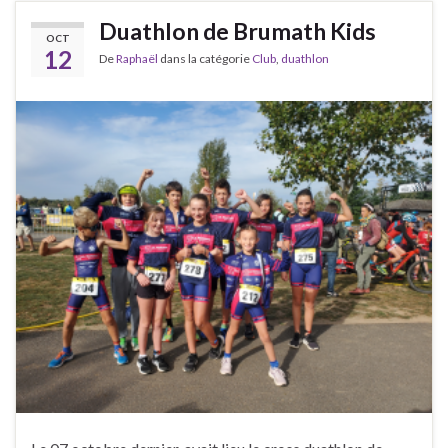
Duathlon de Brumath Kids
OCT
12
De
Raphaël
dans la catégorie
Club
,
duathlon