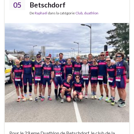
05
Betschdorf
De
Raphaël
dans la catégorie
Club
,
duathlon
Pour le 29 eme Duathlon de Betschdorf, le club de la