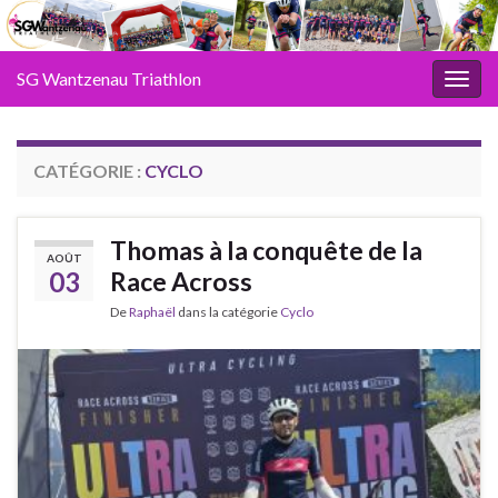
SG Wantzenau Triathlon
Toggl
CATÉGORIE :
CYCLO
Thomas à la conquête de la
AOÛT
03
Race Across
De
Raphaël
dans la catégorie
Cyclo