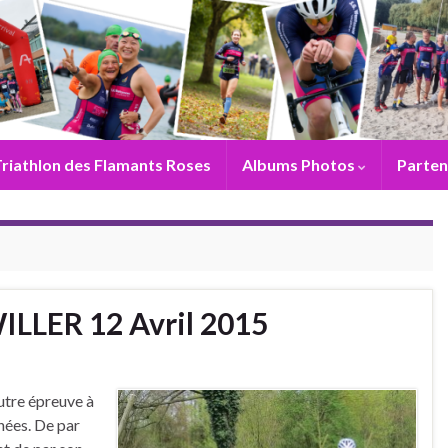
riathlon des Flamants Roses
Albums Photos
Parten
LER 12 Avril 2015
utre épreuve à
nées. De par