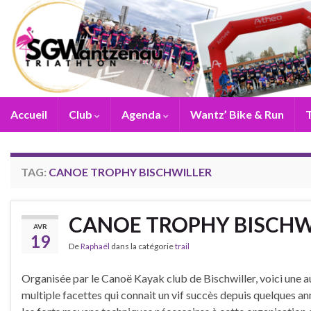
Accueil
Club
Agenda
Wantz’ Bike & Run
T
TAG:
CANOE TROPHY BISCHWILLER
CANOE TROPHY BISCHWIL
AVR
19
De
Raphaël
dans la catégorie
trail
Organisée par le Canoë Kayak club de Bischwiller, voici une a
multiple facettes qui connait un vif succès depuis quelques an