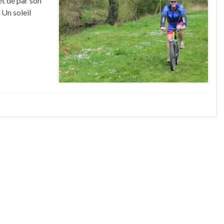
et de par son
 Un soleil