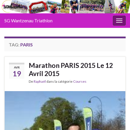
SG Wantzenau Triathlon
Toggl
TAG:
PARIS
Marathon PARIS 2015 Le 12
AVR
19
Avril 2015
De
Raphaël
dans la catégorie
Courses