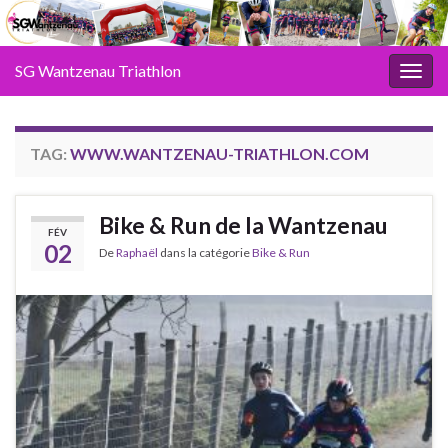
SG Wantzenau Triathlon
Toggl
TAG:
WWW.WANTZENAU-TRIATHLON.COM
Bike & Run de la Wantzenau
FÉV
02
De
Raphaël
dans la catégorie
Bike & Run