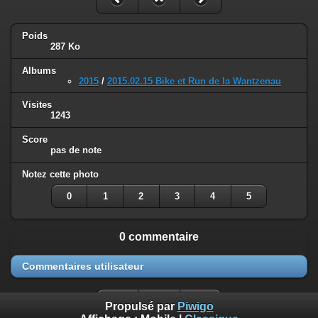
Poids
287 Ko
Albums
2015
/
2015.02.15 Bike et Run de la Wantzenau
Visites
1243
Score
pas de note
Notez cette photo
0
1
2
3
4
5
0 commentaire
Commentaires utilisateur
Propulsé par
Piwigo