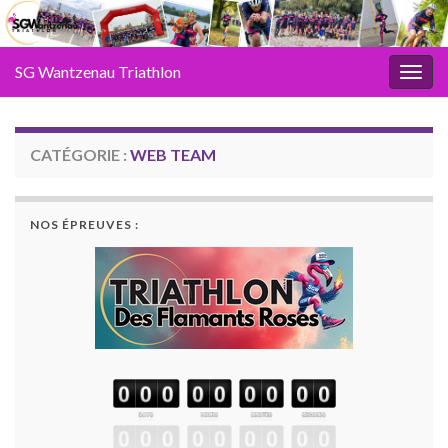
SG Wantzenau Triathlon
Toggl
CATÉGORIE :
WEB TEAM
NOS ÉPREUVES :