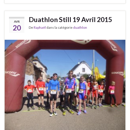
Duathlon Still 19 Avril 2015
AVR
20
De
Raphaël
dans la catégorie
duathlon