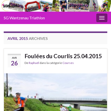
SG Wantzenau Triathlon
Toggl
AVRIL 2015
ARCHIVES
Foulées du Courlis 25.04.2015
AVR
26
De
Raphaël
dans la catégorie
Courses