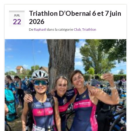
Triathlon D’Obernai 6 et 7 juin
JUIL
22
2026
De
Raphaël
dans la catégorie
Club
,
Triathlon