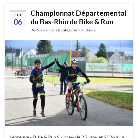
Championnat Départemental
JAN
06
du Bas-Rhin de Bike & Run
De
Raphaël
dans la catégorie
Non classé
L’épreuve « Bike & Run S » prévu le 25 Janvier 2026 à La