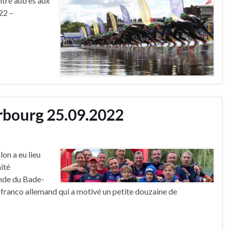
ntre autres aux
22 –
rbourg 25.09.2022
on a eu lieu
ité
ände du Bade-
 franco allemand qui a motivé un petite douzaine de