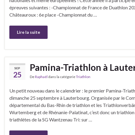
nationales et même européennes ! Cette année il a participé e
épreuves suivantes : -Championnat de France de Duathlon 20
Châteauroux : 6e place -Championnat du …
Lire la suite
Pamina-Triathlon à Laute
SEP
25
De
Raphaël
dans la catégorie
Triathlon
Un petit nouveau dans le calendrier : le premier Pamina-Triathl
dimanche 25 septembre à Lauterbourg. Organisée par le Com
départemental du Bas-Rhin de triathlon et les Triathlonverb
Wurtemberg et de Rhénanie-Palatinat, c’est donc un triathlon
triathlètes de la SG Wantzenau Tri: sur …