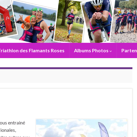
riathlon des Flamants Roses
Albums Photos
Parten
sous entrainé
ionales,