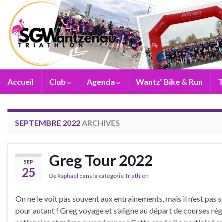
Accueil
Club
Agenda
Wantz’ Bike & Run
T
SEPTEMBRE 2022
ARCHIVES
Greg Tour 2022
SEP
25
De
Raphaël
dans la catégorie
Triathlon
On ne le voit pas souvent aux entrainements, mais il n’est pas 
pour autant ! Greg voyage et s’aligne au départ de courses rég