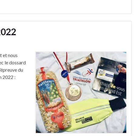
2022
t et nous
vec le dossard
l’épreuve du
n 2022 :