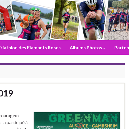
riathlon des Flamants Roses
Albums Photos
Parten
019
s courageux
s a participé à