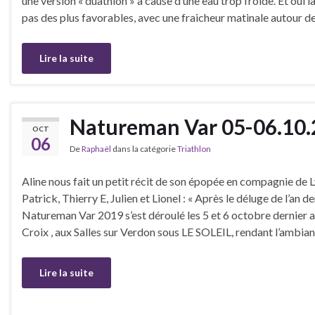
une version « duathlon » à cause d’une eau trop froide. Et oui l
pas des plus favorables, avec une fraicheur matinale autour d
Lire la suite
Natureman Var 05-06.10
OCT
06
De
Raphaël
dans la catégorie
Triathlon
Aline nous fait un petit récit de son épopée en compagnie de L
Patrick, Thierry E, Julien et Lionel : « Après le déluge de l’an der
Natureman Var 2019 s’est déroulé les 5 et 6 octobre dernier a
Croix , aux Salles sur Verdon sous LE SOLEIL, rendant l’ambia
Lire la suite