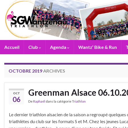
Accueil
Club
Agenda
Wantz’ Bike & Run
T
OCTOBRE 2019
ARCHIVES
Greenman Alsace 06.10.2
OCT
06
De
Raphaël
dans la catégorie
Triathlon
Le dernier triathlon alsacien de la saison a regroupé quelque
triathlètes du club sur les formats S et M. Chez les jeunes Luca