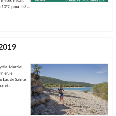
a météo n’était
e 10°C pour le S …
.2019
ydia, Martial,
nier, le
u Lac de Sainte
nce et …