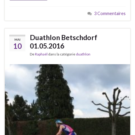
3 Commentaires
Duathlon Betschdorf
MAI
10
01.05.2016
De
Raphaël
dans la catégorie
duathlon