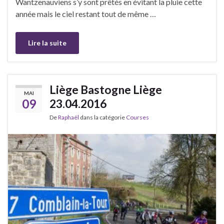
Wantzenauviens s’y sont prêtés en évitant la pluie cette
année mais le ciel restant tout de même …
Lire la suite
Liège Bastogne Liège
MAI
09
23.04.2016
De
Raphaël
dans la catégorie
Courses