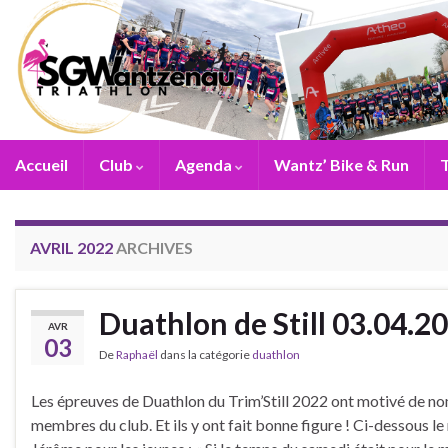
Accueil
Club
Agenda
Wantz’ Bike & Run
T
AVRIL 2022
ARCHIVES
Duathlon de Still 03.04.2
AVR
03
De
Raphaël
dans la catégorie
duathlon
Les épreuves de Duathlon du Trim’Still 2022 ont motivé de 
membres du club. Et ils y ont fait bonne figure ! Ci-dessous le 