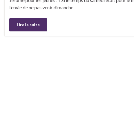
Jérôme pour les jeunes : « Si le temps du samedi était pour le 
l’envie de ne pas venir dimanche …
Lire la suite