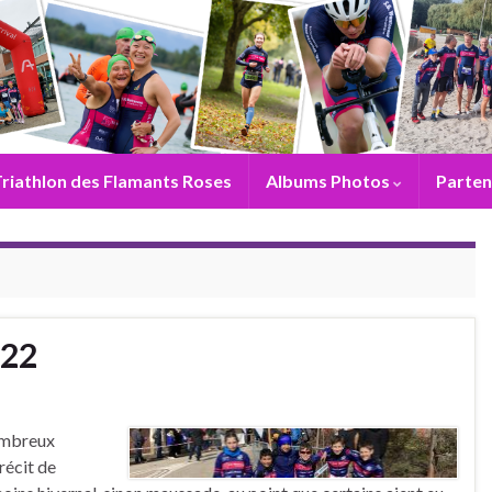
riathlon des Flamants Roses
Albums Photos
Parten
022
nombreux
récit de