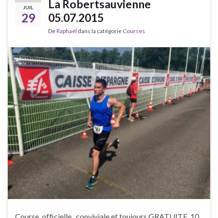
La Robertsauvienne
JUIL
29
05.07.2015
De
Raphaël
dans la catégorie
Courses
Course officielle , conviviale et toujours GRATUITE, 10