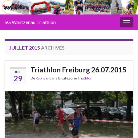
SG Wantzenau Triathlon
Toggl
JUILLET 2015
ARCHIVES
Triathlon Freiburg 26.07.2015
JUIL
29
De
Raphaël
dans la catégorie
Triathlon