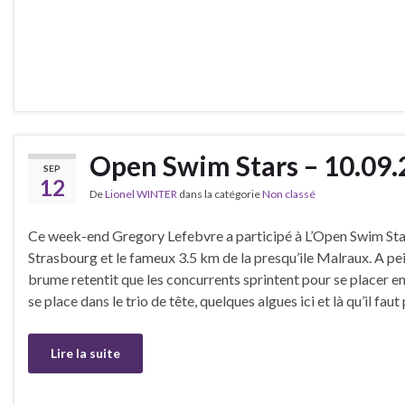
Open Swim Stars – 10.09
SEP
12
De
Lionel WINTER
dans la catégorie
Non classé
Ce week-end Gregory Lefebvre a participé à L’Open Swim Sta
Strasbourg et le fameux 3.5 km de la presqu’ile Malraux. A pei
brume retentit que les concurrents sprintent pour se placer e
se place dans le trio de tête, quelques algues ici et là qu’il faut
Lire la suite