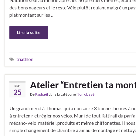
Natation seul au monde aprés les 50 premiers mètres, étant e
des bons nageurs et le reste.Vélo plutôt roulant malgré un pa
plat montant sur les …
Lire la suite
triathlon
Atelier “Entretien ta mont
SEP
25
De
Raphaël
dans la catégorie
Non classé
Un grand merci à Thomas qui a consacré 3 bonnes heures à n
à entretenir et régler nos vélos. Muni de tout l’attirail du parfa
mécano-velo, matériel, produits et même chiffonettes. Il nous
simple changement de chambre à air au démontage et nettoy