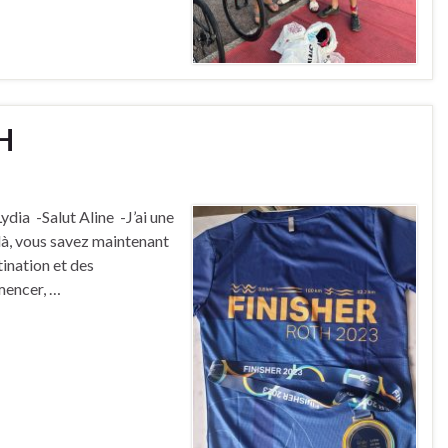
H
dia -Salut Aline -J’ai une
ilà, vous savez maintenant
ination et des
mencer, …