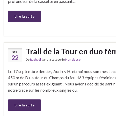
profondeur de la cassette en passant …
Lire la suite
Trail de la Tour en duo fé
SEP
22
De
Raphaël
dans la catégorie
Non classé
Le 17 septembre dernier, Audrey H. et moi nous sommes lancé
450 m de D+ autour du Champs du feu. 163 équipes féminines
sur un parcours assez exigeant ! Nous avions décidé de partir
notre trace sur les nombreux singles où …
Lire la suite