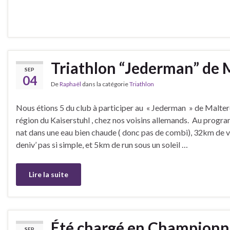
Triathlon “Jederman” de
SEP
04
De
Raphaël
dans la catégorie
Triathlon
Nous étions 5 du club à participer au « Jederman » de Malter
région du Kaiserstuhl , chez nos voisins allemands. Au prog
nat dans une eau bien chaude ( donc pas de combi), 32km de 
deniv’ pas si simple, et 5km de run sous un soleil …
Lire la suite
Été chargé en Championna
SEP