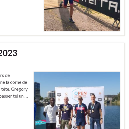
.2023
rs de
ne la corne de
n tête. Gregory
 passer tel un …