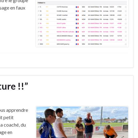
ntre le groupe
ssage en faux
ure !!”
ous apprendre
it petit
 a coaché, du
age en