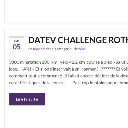
DATEV CHALLENGE ROT
SEP
05
De
Raphaël
dans la catégorie
Triathlon
3800 m natation 180 km vélo 42.2 km course à pied -Salut Ly
idée… -Aïe! – Et si on s’inscrivait à un Ironman? -??????? Et vo
comment tout a commencé . Il fallait encore décider de la dest
caractéristiques de la course…….Pas trop lointaine pour com
Lire la suite