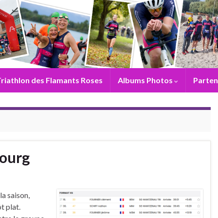
riathlon des Flamants Roses
Albums Photos
Parten
bourg
la saison,
t plat.