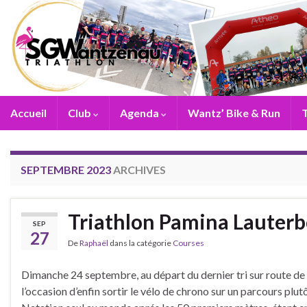
Accueil
Club
Agenda
Wantz’ Bike & Run
T
SEPTEMBRE 2023
ARCHIVES
Triathlon Pamina Lauter
SEP
27
De
Raphaël
dans la catégorie
Courses
Dimanche 24 septembre, au départ du dernier tri sur route de 
l’occasion d’enfin sortir le vélo de chrono sur un parcours plutô