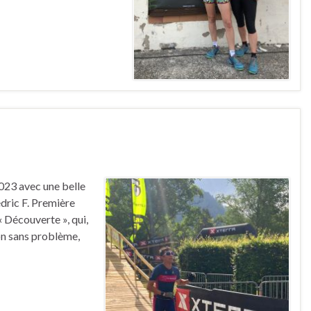
023 avec une belle
édric F. Première
« Découverte », qui,
ion sans problème,