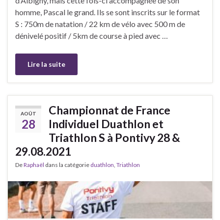
d’Albigny, mais cette fois-ci accompagnée de son
homme, Pascal le grand. Ils se sont inscrits sur le format
S : 750m de natation / 22 km de vélo avec 500 m de
dénivelé positif / 5km de course à pied avec …
Lire la suite
Championnat de France
AOÛT
28
Individuel Duathlon et
Triathlon S à Pontivy 28 &
29.08.2021
De
Raphaël
dans la catégorie
duathlon
,
Triathlon