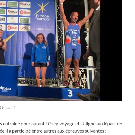
 Bilbao !
us entrainé pour autant ! Greg voyage et s’aligne au départ de
 il a participé entre autres aux épreuves suivantes :