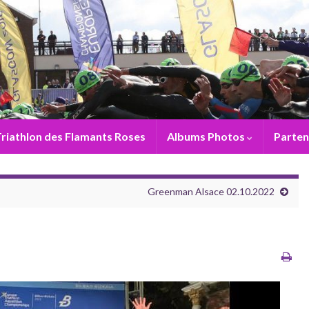
riathlon des Flamants Roses
Albums Photos
Parten
Greenman Alsace 02.10.2022