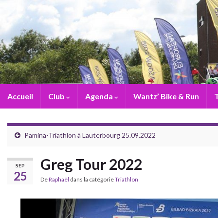
Accueil
Club
Agenda
Wantz’ Bike & Run
T
Pamina-Triathlon à Lauterbourg 25.09.2022
Greg Tour 2022
SEP
25
De
Raphaël
dans la catégorie
Triathlon