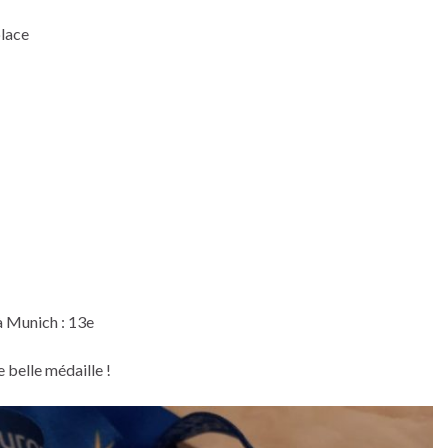
place
à Munich : 13e
 belle médaille !