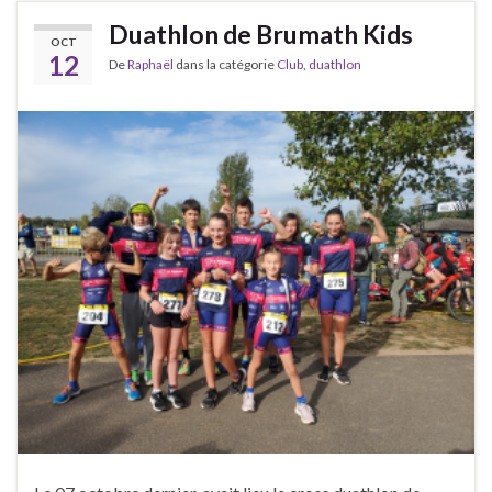
Duathlon de Brumath Kids
OCT
12
De
Raphaël
dans la catégorie
Club
,
duathlon