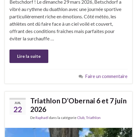
Betschdorf ! Le dimanche 29 mars 2026, Betschdorf a
vibré au rythme du duathlon avec une journée sportive
particulièrement riche en émotions. Côté météo, les
athlètes ont dû faire face à un ciel voilé et couvert,
offrant des conditions fraîches mais parfaites pour
éviter la surchauffe …
Lire la suite
Faire un commentaire
Triathlon D’Obernai 6 et 7 juin
JUIL
22
2026
De
Raphaël
dans la catégorie
Club
,
Triathlon