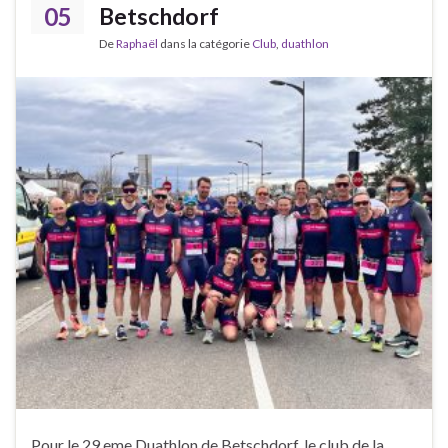
05
Betschdorf
De
Raphaël
dans la catégorie
Club
,
duathlon
Pour le 29 eme Duathlon de Betschdorf, le club de la