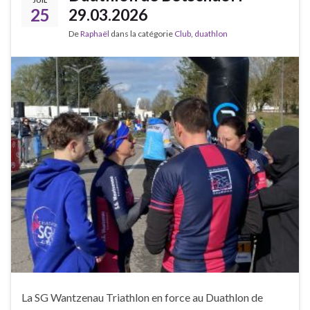
25
29.03.2026
De
Raphaël
dans la catégorie
Club
,
duathlon
La SG Wantzenau Triathlon en force au Duathlon de