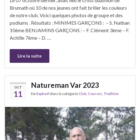
Le 07 octobre dernier, avait lieu le cross duathlon de
Brumath où 10 de nos jeunes ont fait briller les couleurs
de notre club. Voici quelques photos de groupe et des
podiums . Résultats : MINIMES GARÇONS : – S. Nathan
10ème BENJAMINS GARÇONS : – F. Clément 3ème – F.
Achille 7ème – D. …
Lire la suite
Natureman Var 2023
OCT
11
De
Raphaël
dans la catégorie
Club
,
Courses
,
Triathlon