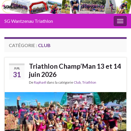
SG Wantzenau Triathlon
Toggl
CATÉGORIE :
CLUB
Triathlon Champ’Man 13 et 14
JUIL
31
juin 2026
De
Raphaël
dans la catégorie
Club
,
Triathlon