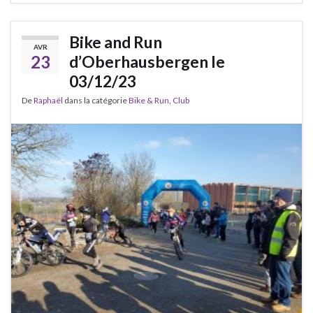
Bike and Run
AVR
23
d’Oberhausbergen le
03/12/23
De
Raphaël
dans la catégorie
Bike & Run
,
Club