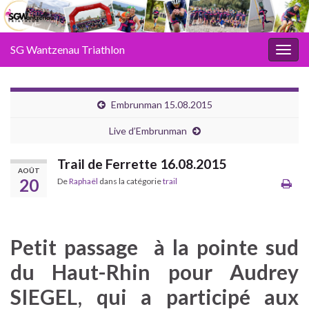
SG Wantzenau Triathlon
Toggl
Embrunman 15.08.2015
Live d’Embrunman
Trail de Ferrette 16.08.2015
AOÛT
20
De
Raphaël
dans la catégorie
trail
Petit passage à la pointe sud
du Haut-Rhin pour Audrey
SIEGEL, qui a participé aux