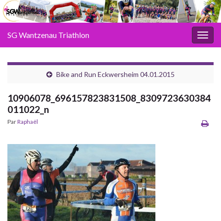
SG Wantzenau Triathlon
Toggl
Bike and Run Eckwersheim 04.01.2015
10906078_696157823831508_8309723630384
011022_n
Par
Raphaël