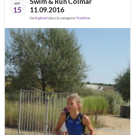
Swim & Run Colmar
SEP
15
11.09.2016
De
Raphaël
dans la catégorie
Triathlon