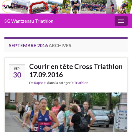
SG Wantzenau Triathlon
Toggl
SEPTEMBRE 2016
ARCHIVES
Courir en tête Cross Triathlon
SEP
30
17.09.2016
De
Raphaël
dans la catégorie
Triathlon