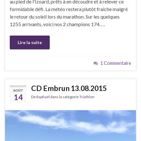
au pied de l’Izoard, prêts à en découdre et à relever ce
formidable défi. La météo restera plutôt fraiche malgré
le retour du soleil lors du marathon. Sur les quelques
1255 arrivants, voici nos 2 champions 174. …
Lire la suite
1 Commentaire
CD Embrun 13.08.2015
AOÛT
14
De
Raphaël
dans la catégorie
Triathlon