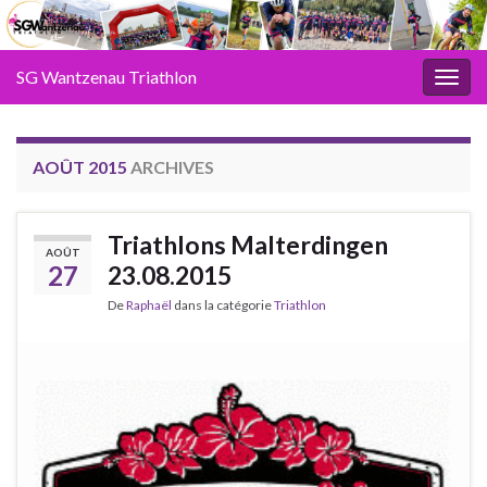
SG Wantzenau Triathlon
Toggl
AOÛT 2015
ARCHIVES
Triathlons Malterdingen
AOÛT
27
23.08.2015
De
Raphaël
dans la catégorie
Triathlon