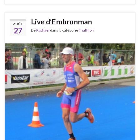
Live d’Embrunman
AOÛT
27
De
Raphaël
dans la catégorie
Triathlon