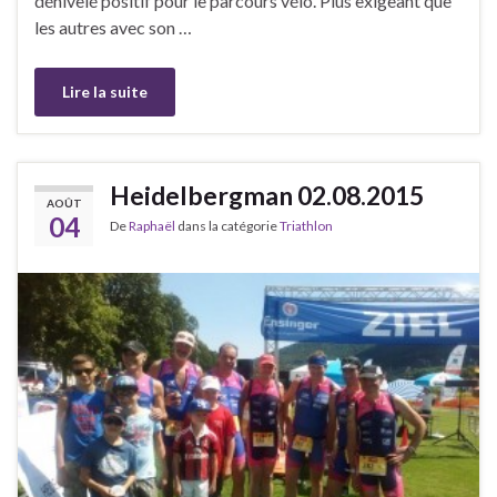
dénivelé positif pour le parcours vélo. Plus exigeant que
les autres avec son …
Lire la suite
Heidelbergman 02.08.2015
AOÛT
04
De
Raphaël
dans la catégorie
Triathlon