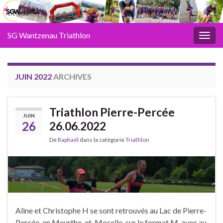
SG Wantzenau Triathlon
Toggl
JUIN 2022
ARCHIVES
Triathlon Pierre-Percée
JUIN
26
26.06.2022
De
Raphaël
dans la catégorie
Triathlon
Aline et Christophe H se sont retrouvés au Lac de Pierre-
Percée, en Meurthe-et-Moselle, sur le format M, avec au