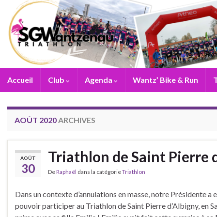
Accueil
Club
Agenda
Wantz’ Bike & Run
T
AOÛT 2020
ARCHIVES
Triathlon de Saint Pierre
AOÛT
30
De
Raphaël
dans la catégorie
Triathlon
Dans un contexte d’annulations en masse, notre Présidente a e
pouvoir participer au Triathlon de Saint Pierre d’Albigny, en Sa