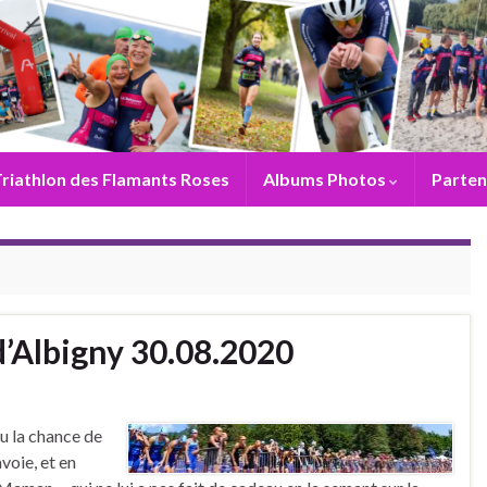
riathlon des Flamants Roses
Albums Photos
Parten
 d’Albigny 30.08.2020
u la chance de
voie, et en