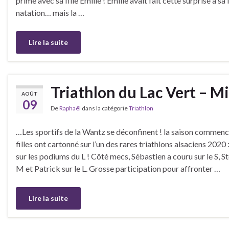
prime avec sa fille Emilie ! Emilie avait fait cette surprise à 
natation… mais la …
Lire la suite
Triathlon du Lac Vert – M
AOÛT
09
De
Raphaël
dans la catégorie
Triathlon
…Les sportifs de la Wantz se déconfinent ! la saison commence
filles ont cartonné sur l’un des rares triathlons alsaciens 2020 
sur les podiums du L ! Côté mecs, Sébastien a couru sur le S, S
M et Patrick sur le L. Grosse participation pour affronter …
Lire la suite