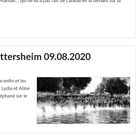
sa Maman… qui ne lui a pas fait de cadeau en la semant sur la
ittersheim 09.08.2020
 enfin et les
: Lydia et Aline
téphane sur le