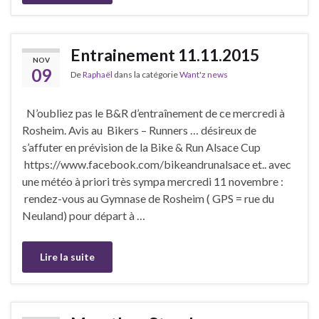
Entrainement 11.11.2015
NOV
09
De
Raphaël
dans la catégorie
Want'z news
N’oubliez pas le B&R d’entraînement de ce mercredi à
Rosheim. Avis au Bikers – Runners … désireux de
s’affuter en prévision de la Bike & Run Alsace Cup
https://www.facebook.com/bikeandrunalsace et.. avec
une météo à priori très sympa mercredi 11 novembre :
rendez-vous au Gymnase de Rosheim ( GPS = rue du
Neuland) pour départ à …
Lire la suite