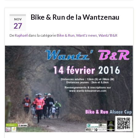
Bike & Run de la Wantzenau
NOV
27
De
Raphaël
dans la catégorie
Bike & Run
,
Want'z news
,
Wantz'B&R