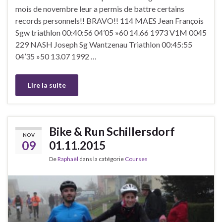
mois de novembre leur a permis de battre certains
records personnels!! BRAVO!! 114 MAES Jean François
Sgw triathlon 00:40:56 04’05 »60 14.66 1973 V1M 0045
229 NASH Joseph Sg Wantzenau Triathlon 00:45:55
04’35 »50 13.07 1992 …
Lire la suite
Bike & Run Schillersdorf
NOV
09
01.11.2015
De
Raphaël
dans la catégorie
Courses