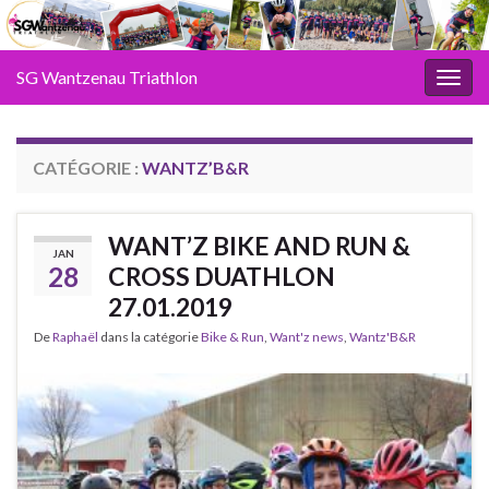
SG Wantzenau Triathlon
Toggl
CATÉGORIE :
WANTZ’B&R
WANT’Z BIKE AND RUN &
JAN
28
CROSS DUATHLON
27.01.2019
De
Raphaël
dans la catégorie
Bike & Run
,
Want'z news
,
Wantz'B&R