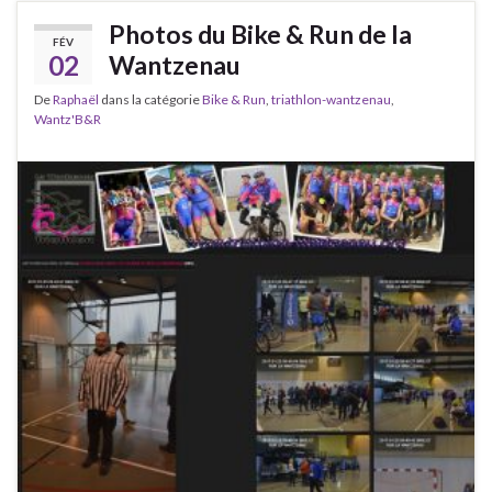
Photos du Bike & Run de la
FÉV
02
Wantzenau
De
Raphaël
dans la catégorie
Bike & Run
,
triathlon-wantzenau
,
Wantz'B&R