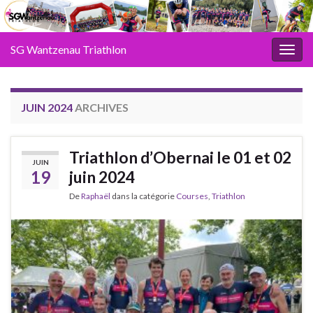
SG Wantzenau Triathlon
Toggl
JUIN 2024
ARCHIVES
Triathlon d’Obernai le 01 et 02
JUIN
19
juin 2024
De
Raphaël
dans la catégorie
Courses
,
Triathlon