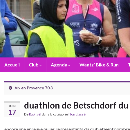
Accueil
Club
Agenda
Wantz’ Bike & Run
T
Aix en Provence 70.3
duathlon de Betschdorf du
JUIN
17
De
Raphaël
dans la catégorie
Non classé
encore une épreuve où les représentants du club étaient nombreu