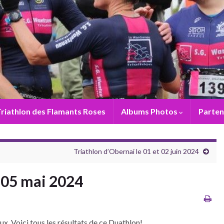
riathlon des Flamants Roses
Albums Photos
Parten
Triathlon d’Obernai le 01 et 02 juin 2024
 05 mai 2024
x. Voici tous les résultats de ce Duathlon!