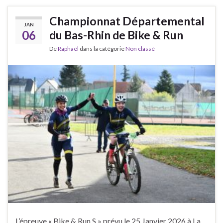
Championnat Départemental
JAN
06
du Bas-Rhin de Bike & Run
De
Raphaël
dans la catégorie
Non classé
L’épreuve « Bike & Run S » prévu le 25 Janvier 2026 à La