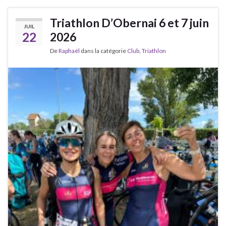
Triathlon D’Obernai 6 et 7 juin
JUIL
22
2026
De
Raphaël
dans la catégorie
Club
,
Triathlon