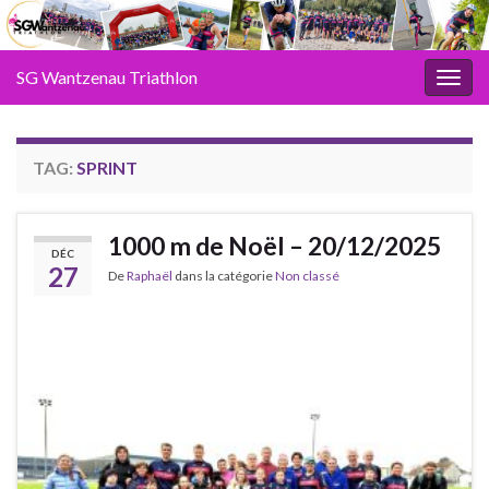
SG Wantzenau Triathlon
Toggl
TAG:
SPRINT
1000 m de Noël – 20/12/2025
DÉC
27
De
Raphaël
dans la catégorie
Non classé