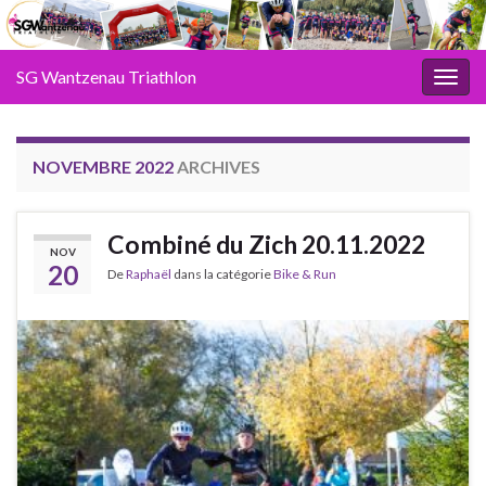
SG Wantzenau Triathlon
Toggl
NOVEMBRE 2022
ARCHIVES
Combiné du Zich 20.11.2022
NOV
20
De
Raphaël
dans la catégorie
Bike & Run