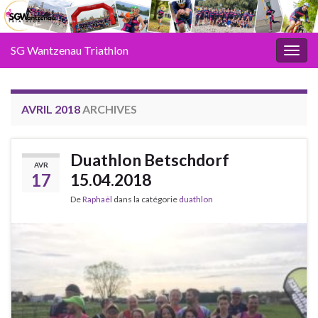
SG Wantzenau Triathlon
Toggl
AVRIL 2018
ARCHIVES
Duathlon Betschdorf
AVR
17
15.04.2018
De
Raphaël
dans la catégorie
duathlon